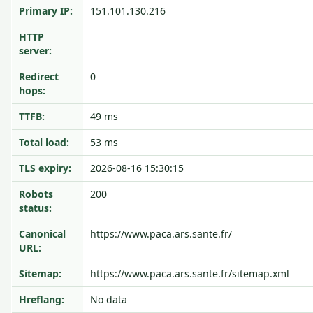
Primary IP:
151.101.130.216
HTTP
server:
Redirect
0
hops:
TTFB:
49 ms
Total load:
53 ms
TLS expiry:
2026-08-16 15:30:15
Robots
200
status:
Canonical
https://www.paca.ars.sante.fr/
URL:
Sitemap:
https://www.paca.ars.sante.fr/sitemap.xml
Hreflang:
No data