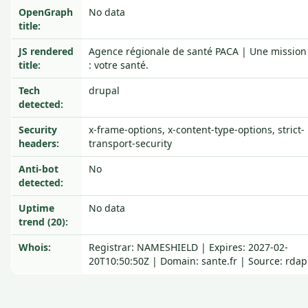
OpenGraph
No data
title:
JS rendered
Agence régionale de santé PACA | Une mission
title:
: votre santé.
Tech
drupal
detected:
Security
x-frame-options, x-content-type-options, strict-
headers:
transport-security
Anti-bot
No
detected:
Uptime
No data
trend (20):
Whois:
Registrar: NAMESHIELD | Expires: 2027-02-
20T10:50:50Z | Domain: sante.fr | Source: rdap