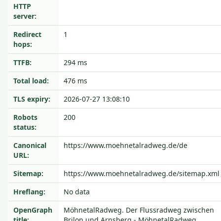
HTTP
server:
Redirect
1
hops:
TTFB:
294 ms
Total load:
476 ms
TLS expiry:
2026-07-27 13:08:10
Robots
200
status:
Canonical
https://www.moehnetalradweg.de/de
URL:
Sitemap:
https://www.moehnetalradweg.de/sitemap.xml
Hreflang:
No data
OpenGraph
MöhnetalRadweg. Der Flussradweg zwischen
title:
Brilon und Arnsberg - MöhnetalRadweg