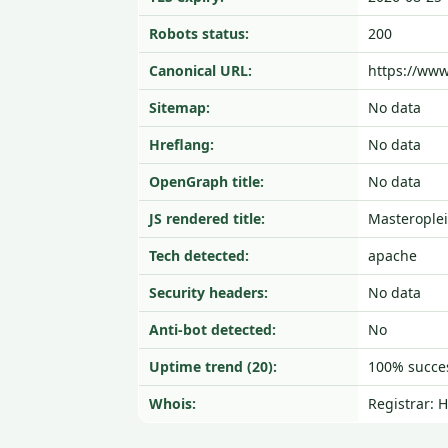
Robots status:
200
Canonical URL:
https://www
Sitemap:
No data
Hreflang:
No data
OpenGraph title:
No data
JS rendered title:
Masteroplei
Tech detected:
apache
Security headers:
No data
Anti-bot detected:
No
Uptime trend (20):
100% succes
Whois:
Registrar: 