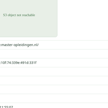
.master-opleidingen.nl/
:10f:74:339e:491d:331f
11:55:07