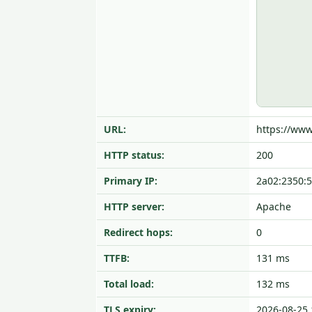
URL:
https://www
HTTP status:
200
Primary IP:
2a02:2350:5
HTTP server:
Apache
Redirect hops:
0
TTFB:
131 ms
Total load:
132 ms
TLS expiry:
2026-08-25 