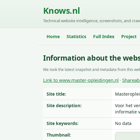
Knows.nl
Technical website intelligence, screenshots, and craw
Home
Statistics
Full Index
Project
Information about the webs
We took the latest snapshot and metadata from this web
Link to www.master-opleidingen.nl
Shareab
·
Site title:
Masteroplei
Site description:
Voor het ve
informatie 
Site keywords:
No data
Thumbnail: