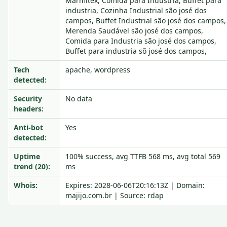
Marmitex, Comida para Industria, Buffet para
industria, Cozinha Industrial são josé dos
campos, Buffet Industrial são josé dos campos,
Merenda Saudável são josé dos campos,
Comida para Industria são josé dos campos,
Buffet para industria sõ josé dos campos,
Tech
apache, wordpress
detected:
Security
No data
headers:
Anti-bot
Yes
detected:
Uptime
100% success, avg TTFB 568 ms, avg total 569
trend (20):
ms
Whois:
Expires: 2028-06-06T20:16:13Z | Domain:
majijo.com.br | Source: rdap