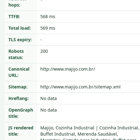
hops:
TTFB:
568 ms
Total load:
569 ms
TLS expiry:
-
Robots
200
status:
Canonical
http://www.majijo.com.br/
URL:
Sitemap:
http://www.majijo.com.br/sitemap.xml
Hreflang:
No data
OpenGraph
No data
title:
JS rendered
Majijo, Cozinha Industrial | Cozinha Industrial,
title:
Buffet Industrial, Merenda Saudável,