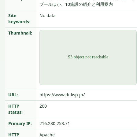
プールほか、10施設の紹介と利用案内
Site
No data
keywords:
Thumbnail:
URL:
https://www.di-ksp.jp/
HTTP
200
status:
Primary IP:
216.230.253.71
HTTP
Apache