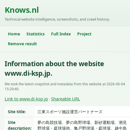
Knows.nl
Technical website intelligence, screenshots, and crawl history.
Home
Statistics
Full Index
Project
Remove result
Information about the website
www.di-ksp.jp.
We took the latest snapshot and metadata from this website at 2026-06-04
15:29:40.
Link to www.di-ksp.jp
Shareable URL
·
Site title:
江東スポーツ施設運営パートナーズ
Site
夢の島競技場、夢の島野球場、新砂運動場、潮見
description:
野球場・庭球場他、亀戸野球場・庭球場、越中島