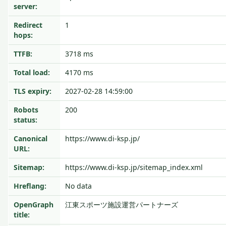
server:
Redirect
1
hops:
TTFB:
3718 ms
Total load:
4170 ms
TLS expiry:
2027-02-28 14:59:00
Robots
200
status:
Canonical
https://www.di-ksp.jp/
URL:
Sitemap:
https://www.di-ksp.jp/sitemap_index.xml
Hreflang:
No data
OpenGraph
江東スポーツ施設運営パートナーズ
title: