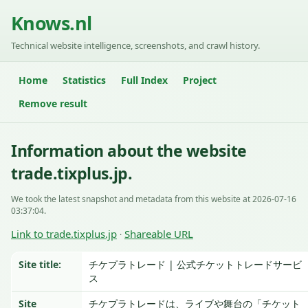
Knows.nl
Technical website intelligence, screenshots, and crawl history.
Home
Statistics
Full Index
Project
Remove result
Information about the website
trade.tixplus.jp.
We took the latest snapshot and metadata from this website at 2026-07-16
03:37:04.
Link to trade.tixplus.jp
Shareable URL
·
Site title:
チケプラトレード | 公式チケットトレードサービ
ス
Site
チケプラトレードは、ライブや舞台の「チケット