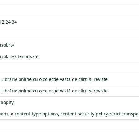
12:24:34
isol.ro/
lisol.ro/sitemap.xml
- Librărie online cu o colecție vastă de cărți și reviste
- Librărie online cu o colecție vastă de cărți și reviste
shopify
ons, x-content-type-options, content-security-policy, strict-transpo