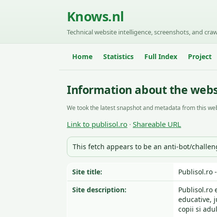
Knows.nl
Technical website intelligence, screenshots, and craw
Home
Statistics
Full Index
Project
Information about the websi
We took the latest snapshot and metadata from this web
Link to publisol.ro
Shareable URL
·
This fetch appears to be an anti-bot/challe
Site title:
Publisol.ro 
Site description:
Publisol.ro 
educative, j
copii si adul