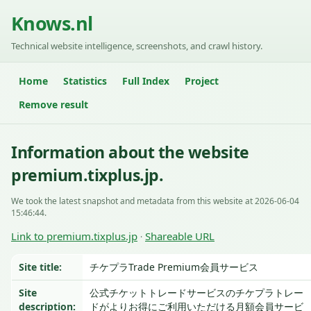
Knows.nl
Technical website intelligence, screenshots, and crawl history.
Home
Statistics
Full Index
Project
Remove result
Information about the website
premium.tixplus.jp.
We took the latest snapshot and metadata from this website at 2026-06-04
15:46:44.
Link to premium.tixplus.jp
Shareable URL
·
Site title:
チケプラTrade Premium会員サービス
Site
公式チケットトレードサービスのチケプラトレー
description:
ドがよりお得にご利用いただける月額会員サービ