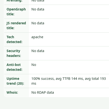
Hreflang:
No data
OpenGraph
No data
title:
JS rendered
No data
title:
Tech
apache
detected:
Security
No data
headers:
Anti-bot
No
detected:
Uptime
100% success, avg TTFB 144 ms, avg total 193
trend (20):
ms
Whois:
No RDAP data