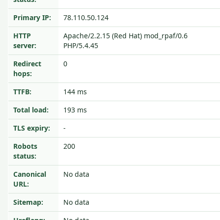
Primary IP:
78.110.50.124
HTTP
Apache/2.2.15 (Red Hat) mod_rpaf/0.6
server:
PHP/5.4.45
Redirect
0
hops:
TTFB:
144 ms
Total load:
193 ms
TLS expiry:
-
Robots
200
status:
Canonical
No data
URL:
Sitemap:
No data