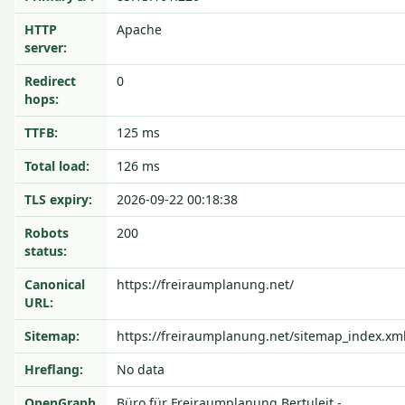
HTTP
Apache
server:
Redirect
0
hops:
TTFB:
125 ms
Total load:
126 ms
TLS expiry:
2026-09-22 00:18:38
Robots
200
status:
Canonical
https://freiraumplanung.net/
URL:
Sitemap:
https://freiraumplanung.net/sitemap_index.xm
Hreflang:
No data
OpenGraph
Büro für Freiraumplanung Bertuleit -