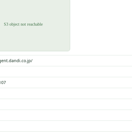
gent.dandi.co.jp/
107