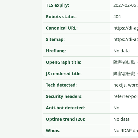
TLS expiry:
2027-02-05 
Robots status:
404
Canonical URL:
https://di-a
Sitemap:
https://di-
Hreflang:
No data
OpenGraph title:
障害者転職
JS rendered title:
障害者転職
Tech detected:
nextjs, wor
Security headers:
referrer-pol
Anti-bot detected:
No
Uptime trend (20):
No data
Whois:
No RDAP da