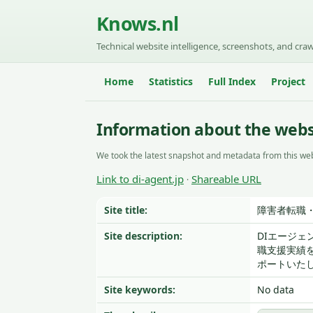
Knows.nl
Technical website intelligence, screenshots, and craw
Home
Statistics
Full Index
Project
Information about the websi
We took the latest snapshot and metadata from this web
Link to di-agent.jp
Shareable URL
·
Site title:
障害者転職
Site description:
DIエージェ
職支援実績を
ポートいた
Site keywords:
No data