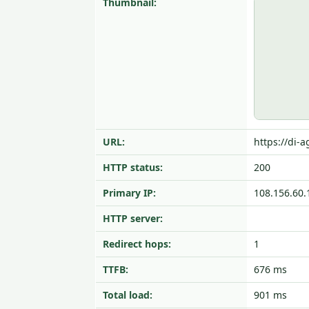
Thumbnail:
URL:
https://di-a
HTTP status:
200
Primary IP:
108.156.60.
HTTP server:
Redirect hops:
1
TTFB:
676 ms
Total load:
901 ms