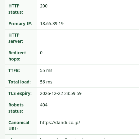
HTTP
200
status:
Primary IP:
18.65.39.19
HTTP
server:
Redirect
0
hops:
TTFB:
55 ms
Total load:
56 ms
TLS expiry:
2026-12-22 23:59:59
Robots
404
status:
Canonical
https://dandi.co.jp/
URL: