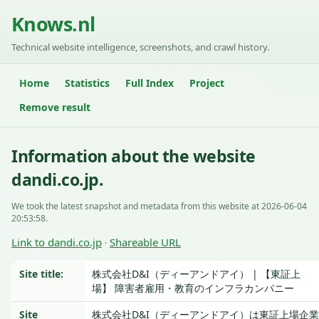
Knows.nl
Technical website intelligence, screenshots, and crawl history.
Home
Statistics
Full Index
Project
Remove result
Information about the website
dandi.co.jp.
We took the latest snapshot and metadata from this website at 2026-06-04
20:53:58.
Link to dandi.co.jp
Shareable URL
·
Site title:
株式会社D&I（ディーアンドアイ） | 【東証上
場】 障害者雇用・教育のインフラカンパニー
Site
株式会社D&I（ディーアンドアイ）は東証上場企業