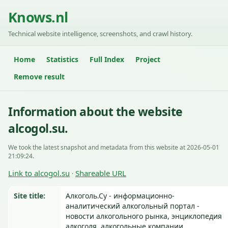
Knows.nl
Technical website intelligence, screenshots, and crawl history.
Home
Statistics
Full Index
Project
Remove result
Information about the website
alcogol.su.
We took the latest snapshot and metadata from this website at 2026-05-01
21:09:24.
Link to alcogol.su
Shareable URL
·
Site title:
Алкоголь.Су - информационно-
аналитический алкогольный портал -
новости алкогольного рынка, энциклопедия
алкоголя, алкогольные компании