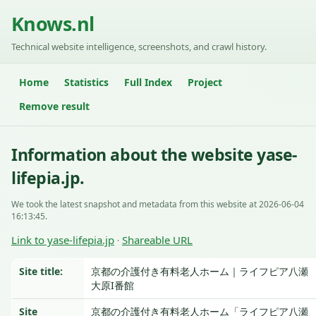
Knows.nl
Technical website intelligence, screenshots, and crawl history.
Home
Statistics
Full Index
Project
Remove result
Information about the website yase-
lifepia.jp.
We took the latest snapshot and metadata from this website at 2026-06-04
16:13:45.
Link to yase-lifepia.jp
Shareable URL
·
Site title:
京都の介護付き有料老人ホーム｜ライフピア八瀬
大原I番館
Site
京都の介護付き有料老人ホーム「ライフピア八瀬