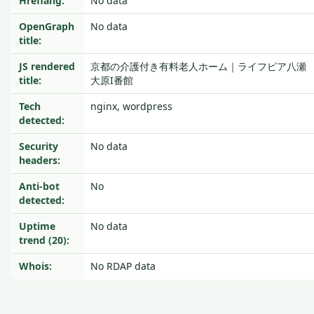
Hreflang:
No data
OpenGraph
No data
title:
JS rendered
京都の介護付き有料老人ホーム｜ライフピア八瀬
title:
大原I番館
Tech
nginx, wordpress
detected:
Security
No data
headers:
Anti-bot
No
detected:
Uptime
No data
trend (20):
Whois:
No RDAP data