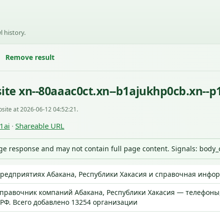
l history.
Remove result
te xn--80aaac0ct.xn--b1ajukhp0cb.xn--p1
site at 2026-06-12 04:52:21.
1ai
Shareable URL
·
nge response and may not contain full page content. Signals: body
редприятиях Абакана, Республики Хакасия и справочная инфо
правочник компаний Абакана, Республики Хакасия — телефоны,
РФ. Всего добавлено 13254 организации