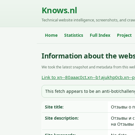
Knows.nl
Technical website intelligence, screenshots, and craw
Home
Statistics
Full Index
Project
Information about the websi
We took the latest snapshot and metadata from this web
Link to xn--80aaac0ct.xn--b1ajukhp0cb.xn--p
This fetch appears to be an anti-bot/challe
Site title:
Отзывы о п
Site description:
Отзывы и с
на Отзывы 