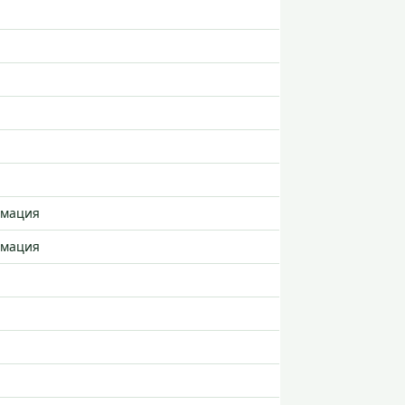
рмация
рмация