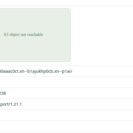
-80aaac0ct.xn--b1ajukhp0cb.xn--p1ai/
238
port/1.21.1