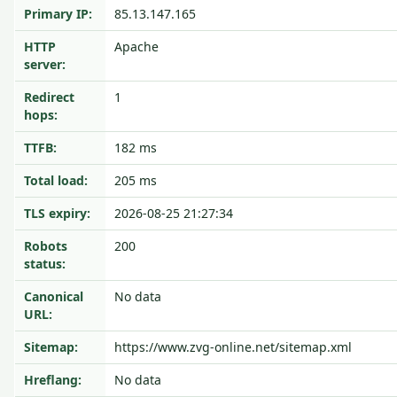
Primary IP:
85.13.147.165
HTTP
Apache
server:
Redirect
1
hops:
TTFB:
182 ms
Total load:
205 ms
TLS expiry:
2026-08-25 21:27:34
Robots
200
status:
Canonical
No data
URL:
Sitemap:
https://www.zvg-online.net/sitemap.xml
Hreflang:
No data