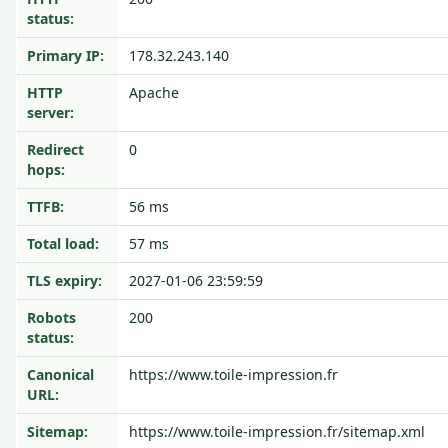
status:
Primary IP:
178.32.243.140
HTTP
Apache
server:
Redirect
0
hops:
TTFB:
56 ms
Total load:
57 ms
TLS expiry:
2027-01-06 23:59:59
Robots
200
status:
Canonical
https://www.toile-impression.fr
URL:
Sitemap:
https://www.toile-impression.fr/sitemap.xml