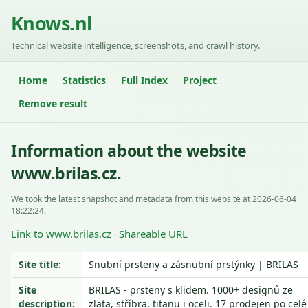
Knows.nl
Technical website intelligence, screenshots, and crawl history.
Home
Statistics
Full Index
Project
Remove result
Information about the website
www.brilas.cz.
We took the latest snapshot and metadata from this website at 2026-06-04
18:22:24.
Link to www.brilas.cz
Shareable URL
·
Site title:
Snubní prsteny a zásnubní prstýnky | BRILAS
Site
BRILAS - prsteny s klidem. 1000+ designů ze
description:
zlata, stříbra, titanu i oceli. 17 prodejen po celé