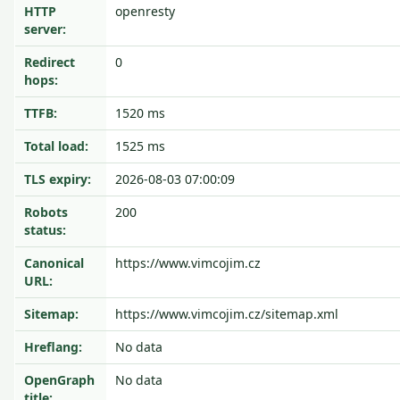
HTTP
openresty
server:
Redirect
0
hops:
TTFB:
1520 ms
Total load:
1525 ms
TLS expiry:
2026-08-03 07:00:09
Robots
200
status:
Canonical
https://www.vimcojim.cz
URL:
Sitemap:
https://www.vimcojim.cz/sitemap.xml
Hreflang:
No data
OpenGraph
No data
title: