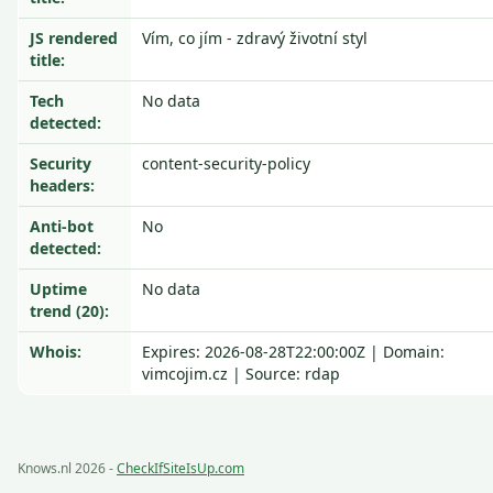
JS rendered
Vím, co jím - zdravý životní styl
title:
Tech
No data
detected:
Security
content-security-policy
headers:
Anti-bot
No
detected:
Uptime
No data
trend (20):
Whois:
Expires: 2026-08-28T22:00:00Z | Domain:
vimcojim.cz | Source: rdap
Knows.nl 2026 -
CheckIfSiteIsUp.com