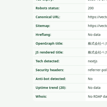
Robots status:
200
Canonical URL:
https://vect
Sitemap:
https://vec
Hreflang:
No data
OpenGraph title:
株式会社ベクト
JS rendered title:
株式会社ベクト
Tech detected:
nextjs
Security headers:
referrer-pol
Anti-bot detected:
No
Uptime trend (20):
No data
Whois:
No RDAP da