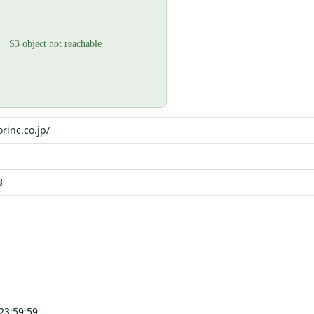
orinc.co.jp/
8
23:59:59