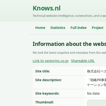
Knows.nl
Technical website intelligence, screenshots, and craw
Home
Statistics
Full Index
Project
Information about the websi
We took the latest snapshot and metadata from this web
Link to vectorinc.co.jp
Shareable URL
·
Site title:
株式会社ベクト
Site description:
「戦略PR
ケーション
Site keywords:
No data
Thumbnail: