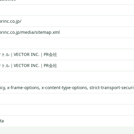
orinc.co.jp/
torinc.co.jp/media/sitemap.xml
ル｜VECTOR INC.｜PR会社
ル｜VECTOR INC.｜PR会社
icy, x-frame-options, x-content-type-options, strict-transport-securi
ta