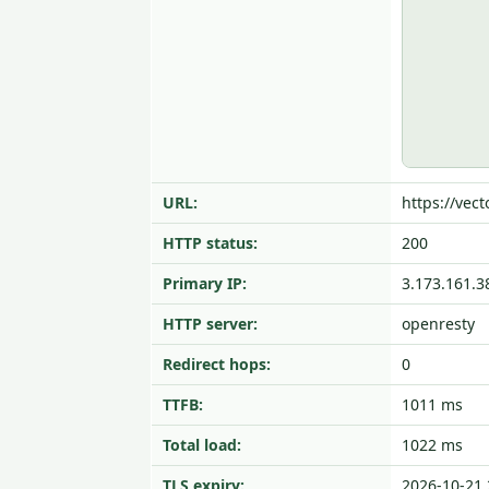
URL:
https://vect
HTTP status:
200
Primary IP:
3.173.161.3
HTTP server:
openresty
Redirect hops:
0
TTFB:
1011 ms
Total load:
1022 ms
TLS expiry:
2026-10-21 