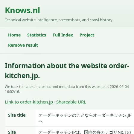
Knows.nl
Technical website intelligence, screenshots, and crawl history.
Home
Statistics
Full Index
Project
Remove result
Information about the website order-
kitchen.jp.
We took the latest snapshot and metadata from this website at 2026-06-04
16:02:16.
Link to order-kitchen.jp
Shareable URL
·
Site title:
オーダーキッチンのことならオーダーキッチン.JP
へ
Site
オーダーキッチンJPは、国内の各カテゴリNo.1の