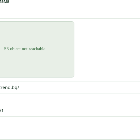
лама.
trend.bg/
61