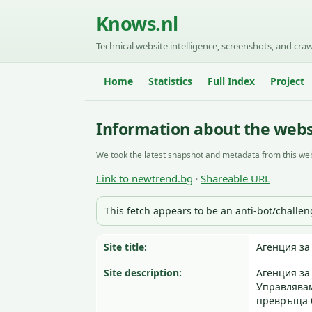
Knows.nl
Technical website intelligence, screenshots, and craw
Home
Statistics
Full Index
Project
Information about the webs
We took the latest snapshot and metadata from this web
Link to newtrend.bg
Shareable URL
·
This fetch appears to be an anti-bot/challe
Site title:
Агенция за
Site description:
Агенция за
Управлявам
превръща б