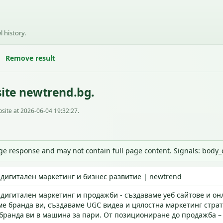
l history.
Remove result
ite newtrend.bg.
site at 2026-06-04 19:32:27.
nge response and may not contain full page content. Signals: body
 дигитален маркетинг и бизнес развитие | newtrend
 дигитален маркетинг и продажби - създаваме уеб сайтове и он
е бранда ви, създаваме UGC видеа и цялостна маркетинг страт
ранда ви в машина за пари. От позициониране до продажба – 