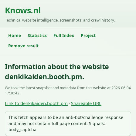
Knows.nl
Technical website intelligence, screenshots, and crawl history.
Home
Statistics
Full Index
Project
Remove result
Information about the website
denkikaiden.booth.pm.
We took the latest snapshot and metadata from this website at 2026-06-04
17:36:42.
Link to denkikaiden.booth.pm
Shareable URL
·
This fetch appears to be an anti-bot/challenge response
and may not contain full page content. Signals:
body_captcha