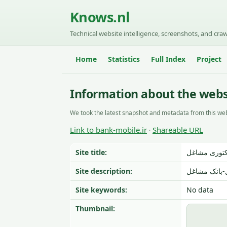
Knows.nl
Technical website intelligence, screenshots, and craw
Home
Statistics
Full Index
Project
Information about the websi
We took the latest snapshot and metadata from this web
Link to bank-mobile.ir
Shareable URL
·
Site title:
کتوری مشاغل
Site description:
Site keywords:
No data
Thumbnail: