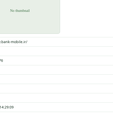
.bank-mobile.ir/
76
14:29:09