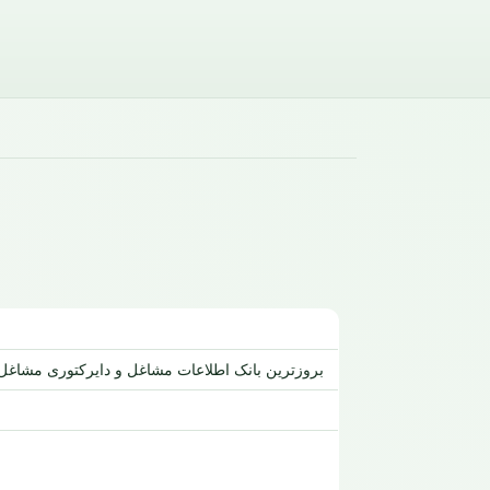
بروزترین بانک اطلاعات مشاغل و دایرکتوری مشاغل با بیش از 500 عنوان بانک شماره موبایل -بانک اطلاعات اصناف-ش