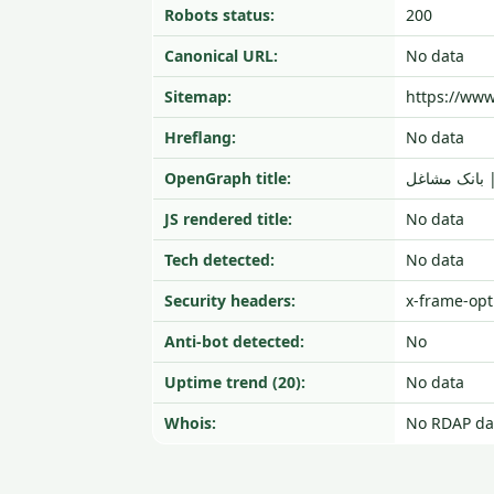
Robots status:
200
Canonical URL:
No data
Sitemap:
https://www
Hreflang:
No data
OpenGraph title:
| بانک مشاغل
JS rendered title:
No data
Tech detected:
No data
Security headers:
x-frame-opti
Anti-bot detected:
No
Uptime trend (20):
No data
Whois:
No RDAP da