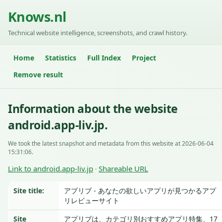
Knows.nl
Technical website intelligence, screenshots, and crawl history.
Home
Statistics
Full Index
Project
Remove result
Information about the website
android.app-liv.jp.
We took the latest snapshot and metadata from this website at 2026-06-04
15:31:06.
Link to android.app-liv.jp
Shareable URL
·
Site title:
アプリブ - あなたの欲しいアプリが見つかるアプ
リレビューサイト
Site
アプリブは、カテゴリ別おすすめアプリ特集、17