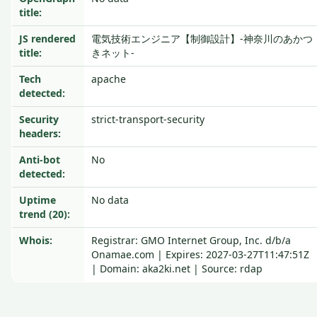
title:
JS rendered
電気技術エンジニア【制御設計】-神奈川のあかつ
title:
きネット-
Tech
apache
detected:
Security
strict-transport-security
headers:
Anti-bot
No
detected:
Uptime
No data
trend (20):
Whois:
Registrar: GMO Internet Group, Inc. d/b/a
Onamae.com | Expires: 2027-03-27T11:47:51Z
| Domain: aka2ki.net | Source: rdap