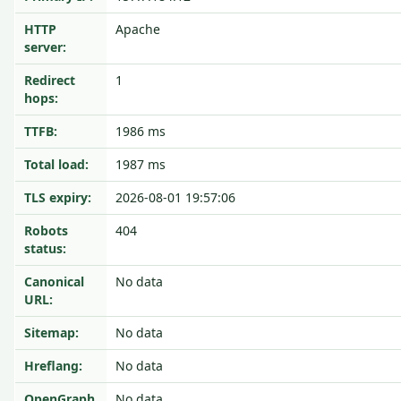
HTTP
Apache
server:
Redirect
1
hops:
TTFB:
1986 ms
Total load:
1987 ms
TLS expiry:
2026-08-01 19:57:06
Robots
404
status:
Canonical
No data
URL:
Sitemap:
No data
Hreflang:
No data
OpenGraph
No data