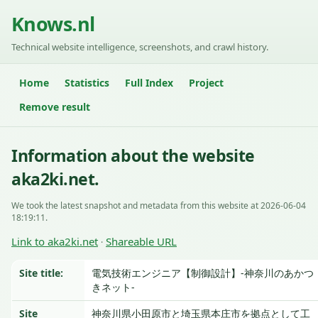
Knows.nl
Technical website intelligence, screenshots, and crawl history.
Home
Statistics
Full Index
Project
Remove result
Information about the website
aka2ki.net.
We took the latest snapshot and metadata from this website at 2026-06-04
18:19:11.
Link to aka2ki.net
Shareable URL
·
Site title:
電気技術エンジニア【制御設計】-神奈川のあかつ
きネット-
Site
神奈川県小田原市と埼玉県本庄市を拠点として工